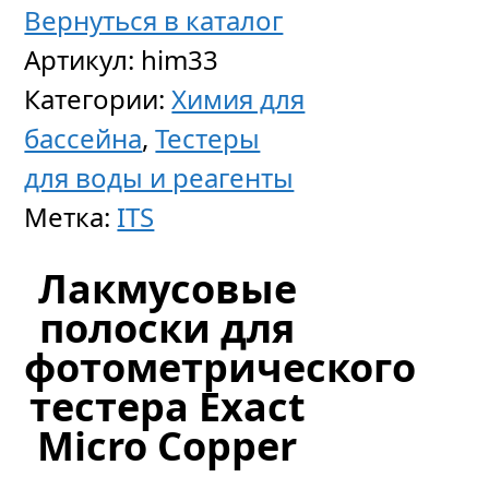
Вернуться в каталог
Артикул:
him33
Категории:
Химия для
Кензи-
бассейна
,
Тестеры
минус,
для воды и реагенты
гранул
Метка:
ITS
1кг.
Лакмусовые
полоски для
фотометрического
874
р
уб.
тестера Exact
Micro Copper