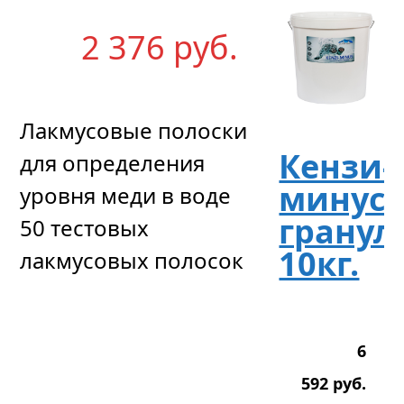
2 376
р
уб.
Лакмусовые полоски
Кензи-
для определения
минус,
уровня меди в воде
гранул
50 тестовых
10кг.
лакмусовых полосок
6
592
р
уб.