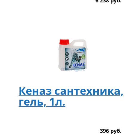
6 238
р
уб.
Кеназ сантехника,
гель, 1л.
396
р
уб.