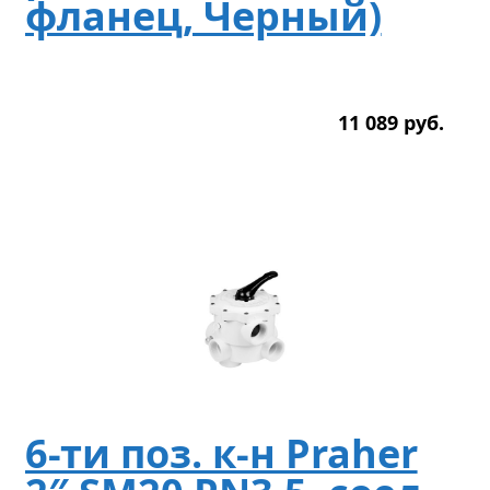
фланец, Черный)
11 089
р
уб.
6-ти поз. к-н Praher