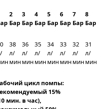
2
3
4
5
6
7
8
Бар
Бар
Бар
Бар
Бар
Бар
Бар
Бар
0
38
36
35
34
33
32
31
/
л/
л/
л/
л/
л/
л/
л/
мин
мин
мин
мин
мин
мин
мин
мин
абочий цикл помпы:
екомендуемый 15%
10 мин. в час),