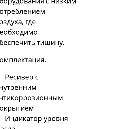
борудования с низким
отреблением
оздуха, где
еобходимо
беспечить тишину.
омплектация.
Ресивер с
нутренним
нтикоррозионным
окрытием
Индикатор уровня
асла