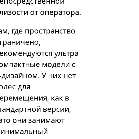
епосредственной
лизости от оператора.
ам, где пространство
граничено,
екомендуются ультра-
омпактные модели с
-дизайном. У них нет
олес для
еремещения, как в
тандартной версии,
ато они занимают
инимальный