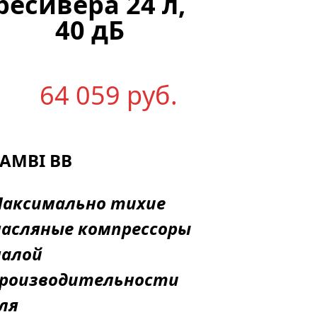
ресивера 24 л,
40 дБ
64 059
р
уб.
AMBI BB
аксимально тихие
асляные компрессоры
алой
роизводительности
ля