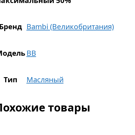
аксимальный 50%
Бренд
Bambi (Великобритания)
Модель
BB
Тип
Масляный
Похожие товары