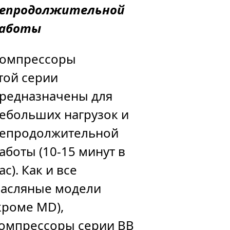
епродолжительной
аботы
омпрессоры
той серии
редназначены для
ебольших нагрузок и
епродолжительной
аботы (10-15 минут в
ас). Как и все
асляные модели
кроме MD),
омпрессоры серии BB