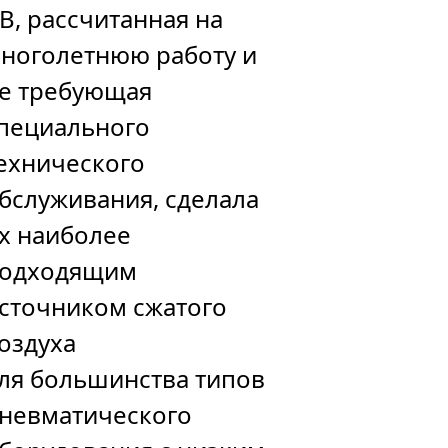
B, рассчитанная на
ноголетнюю работу и
е требующая
пециального
ехнического
бслуживания, сделала
х наиболее
одходящим
сточником сжатого
оздуха
ля большинства типов
невматического