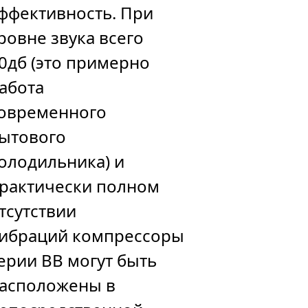
ффективность. При
ровне звука всего
0дб (это примерно
абота
овременного
ытового
олодильника) и
рактически полном
тсутствии
ибраций компрессоры
ерии BB могут быть
асположены в