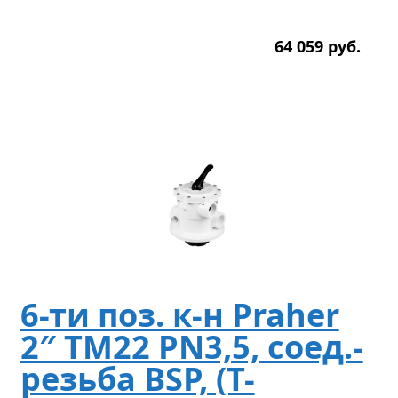
64 059
р
уб.
6-ти поз. к-н Praher
2″ TM22 PN3,5, соед.-
резьба BSP, (T-