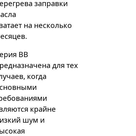
ерегрева заправки
асла
ватает на несколько
есяцев.
ерия BB
редназначена для тех
лучаев, когда
сновными
ребованиями
вляются крайне
изкий шум и
ысокая