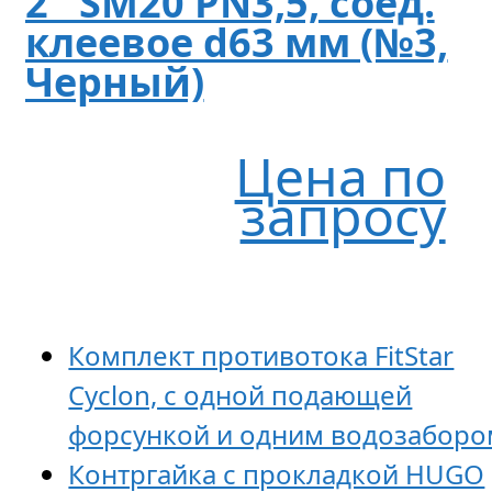
2″ SM20 PN3,5, соед.
клеевое d63 мм (№3,
Черный)
Цена по
запросу
Комплект противотока FitStar
Cyclon, с одной подающей
форсункой и одним водозаборо
Контргайка с прокладкой HUGO