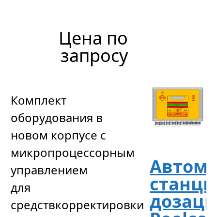
566
041
р
уб.
Цена по
запросу
Комплект
оборудования в
новом корпусе с
микропроцессорным
Автома
управлением
станци
для
дозац
средствкорректировки