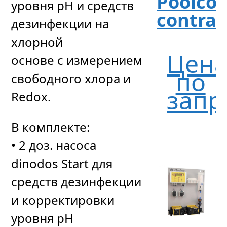
Poolcon
уровня рН и средств
contrac
дезинфекции на
хлорной
Цен
основе с измерением
по
свободного хлора и
запр
Redox.
В комплекте:
• 2 доз. насоса
dinodos Start для
средств дезинфекции
и корректировки
уровня pH