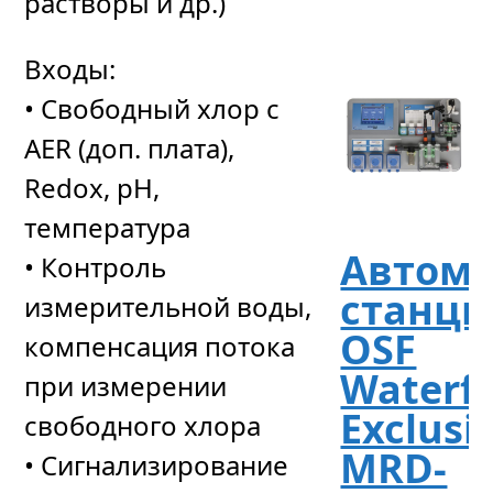
растворы и др.)
Входы:
• Свободный хлор с
AER (доп. плата),
Redox, pH,
температура
Автома
• Контроль
станци
измерительной воды,
OSF
компенсация потока
Waterf
при измерении
Exclusi
свободного хлора
MRD-
• Сигнализирование