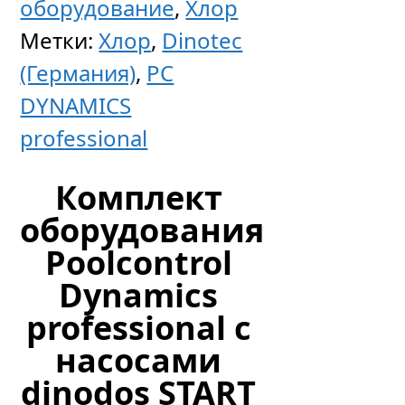
оборудование
,
Хлор
OSF
Метки:
Хлор
,
Dinotec
Waterf
(Германия)
,
PC
Exclusi
DYNAMICS
MRD-
professional
2
(pH,
Комплект
Rx)
оборудования
выход
Poolcontrol
в
Dynamics
интерн
professional с
насосами
dinodos START