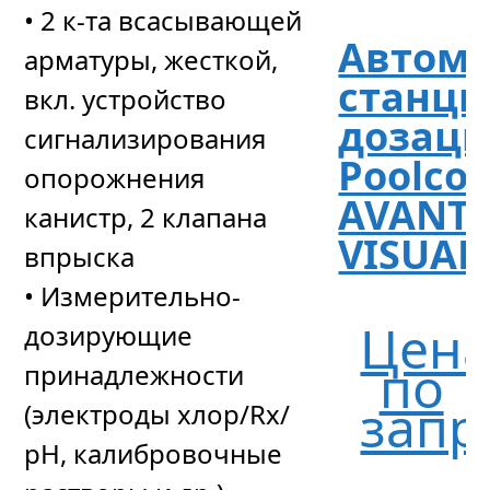
• 2 к-та всасывающей
Автома
арматуры, жесткой,
станци
вкл. устройство
дозац
сигнализирования
Poolcon
опорожнения
AVANT
канистр, 2 клапана
VISUAL
впрыска
• Измерительно-
Цен
дозирующие
по
принадлежности
запр
(электроды хлор/Rx/
рН, калибровочные