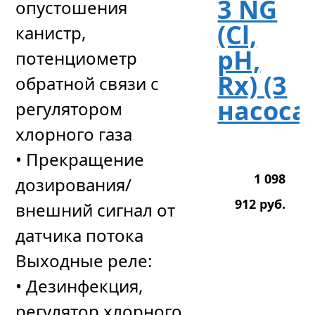
3 NG
опустошения
(Cl,
канистр,
pH,
потенциометр
Rx) (3
обратной связи с
насоса
регулятором
хлорного газа
• Прекращение
1 098
дозирования/
912
р
уб.
внешний сигнал от
датчика потока
Выходные реле:
• Дезинфекция,
регулятор хлорного