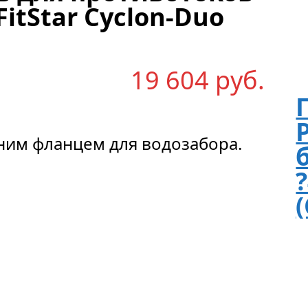
 FitStar Cyclon-Duo
19 604
р
уб.
ним фланцем для водозабора.
?