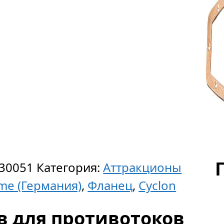
30051
Категория:
Аттракционы
me (Германия)
,
Фланец
,
Cyclon
в для противотоков