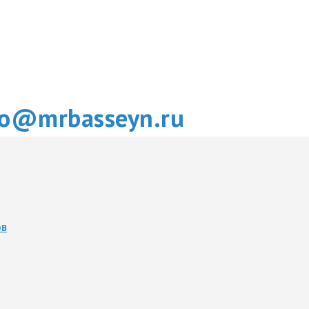
fo@mrbasseyn.ru
ОВ