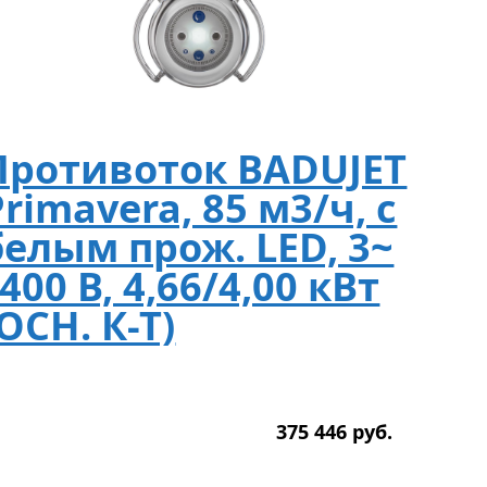
Противоток BADUJET
Primavera, 85 м3/ч, с
белым прож. LED, 3~
400 В, 4,66/4,00 кВт
(ОСН. К-Т)
375 446
р
уб.