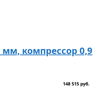
0 мм, компрессор 0,9
148 515
р
уб.