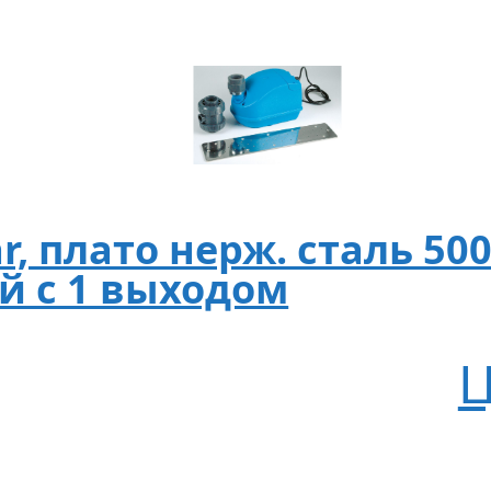
r, плато нерж. сталь 50
ой с 1 выходом
Ц