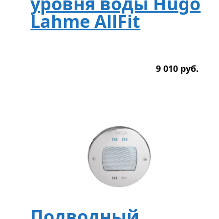
уровня воды Hugo
Lahme AllFit
9 010
р
уб.
Подводный