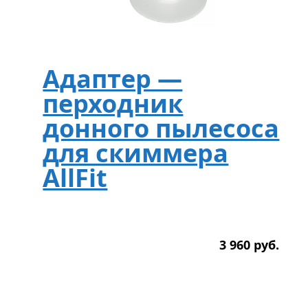
Адаптер —
перходник
донного пылесоса
для скиммера
AllFit
3 960
р
уб.