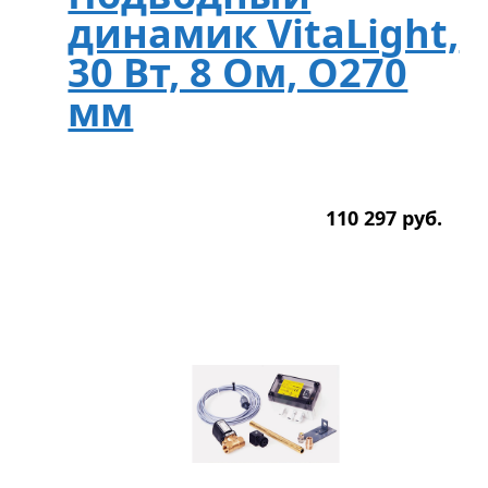
динамик VitaLight,
30 Вт, 8 Ом, O270
мм
110 297
р
уб.