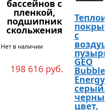
бассейнов с
пленкой,
Теплои
подшипник
покрыт
скольжения
с
возду
Нет в наличии
пузырь
GEO
198 616
р
уб.
Bubble
EnergyG
серый/
черны
цвет,