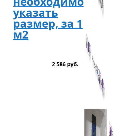
необходимо
указать
размер, за 1
м2
2 586
р
уб.