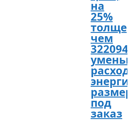
на
25%
толще
чем
3220940
уменьш
расход
энергии
размер
под
заказ