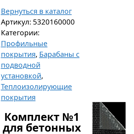
х
Вернуться в каталог
8,00
Артикул:
5320160000
м
Категории:
Профильные
покрытия
,
Барабаны с
42
подводной
413
р
уб.
установкой
,
Теплоизолирующие
покрытия
Комплект №1
для бетонных