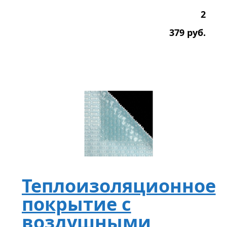
2
379
р
уб.
Теплоизоляционное
покрытие с
воздушными