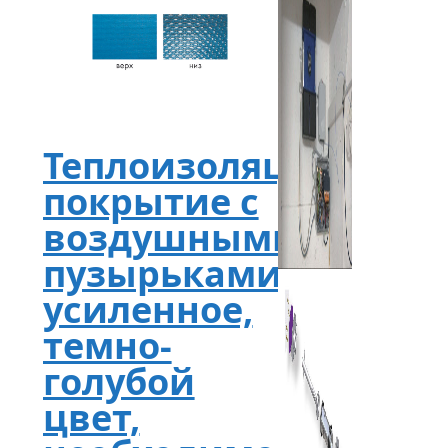
Теплоизоляционное
покрытие с
воздушными
пузырьками,
усиленное,
темно-
голубой
цвет,