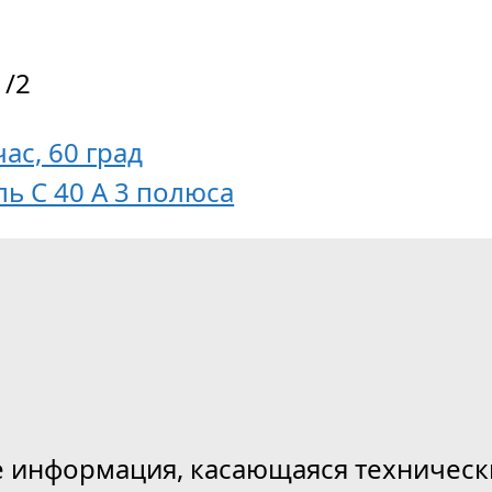
1/2
час, 60 град
ь С 40 А 3 полюса
е информация, касающаяся техническ