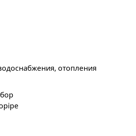
 водоснабжения, отопления
абор
opipe