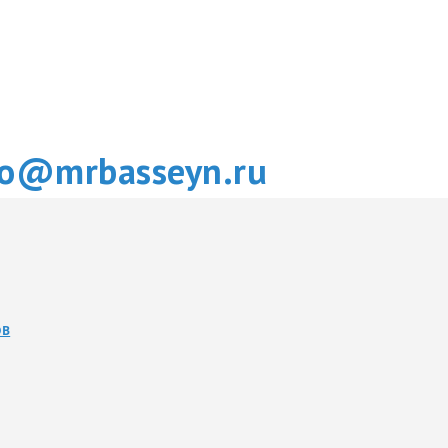
fo@mrbasseyn.ru
ОВ