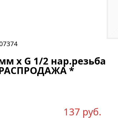
07374
мм х G 1/2 нар.резьба
* РАСПРОДАЖА *
137
р
уб.