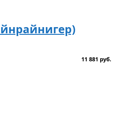
айнрайнигер)
11 881
р
уб.