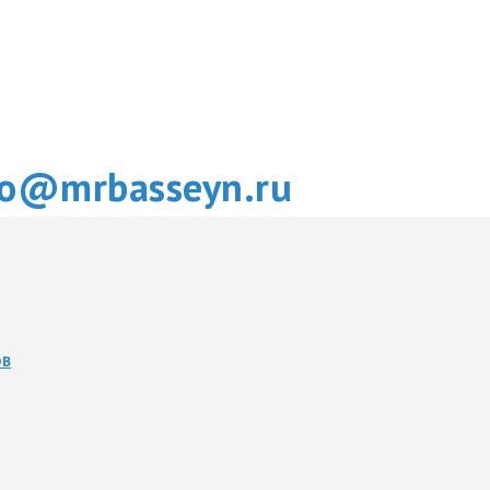
fo@mrbasseyn.ru
ОВ