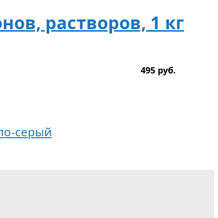
нов, растворов, 1 кг
495
р
уб.
тло-серый