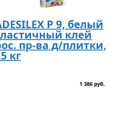
ADESILEX P 9, белый
эластичный клей
рос. пр-ва д/плитки,
25 кг
1 386
р
уб.