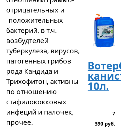
отрицательных и
-положительных
бактерий, в т.ч.
возбудтелей
туберкулеза, вирусов,
патогенных грибов
Вотерб
рода Кандида и
канист
Трихофитон, активны
10л.
по отношению
стафилококковых
инфеций и палочек,
7
прочее.
390
р
уб.