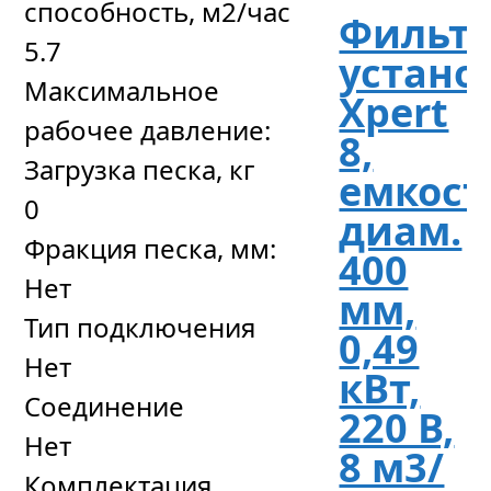
способность, м2/час
Фильтр
5.7
устано
Максимальное
Xpert
рабочее давление:
8,
Загрузка песка, кг
емкост
0
диам.
Фракция песка, мм:
400
Нет
мм,
Тип подключения
0,49
Нет
кВт,
Соединение
220 В,
Нет
8 м3/
Комплектация