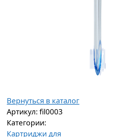
Фильтр
устано
Xpert
10,
емкост
диам.
500
мм,
Вернуться в каталог
0,6
Артикул:
fil0003
кВт,
Категории:
220
Картриджи для