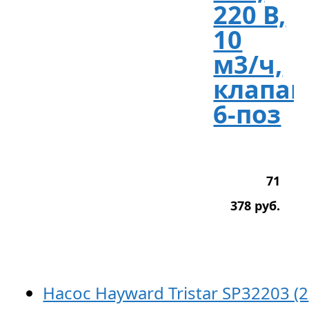
220 В,
10
м3/ч,
клапан
6-поз
71
378
р
уб.
Насос Hayward Tristar SP32203 (2