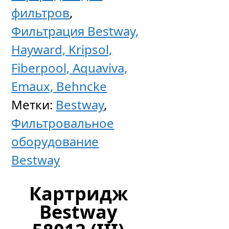
В,
фильтров
,
9
Фильтрация Bestway,
м3/
Hayward, Kripsol,
ч,
Fiberpool, Aquaviva,
клапан
Emaux, Behncke
6-
Метки:
Bestway
,
поз.
Фильтровальное
оборудование
Bestway
52
757
р
уб.
Картридж
Bestway