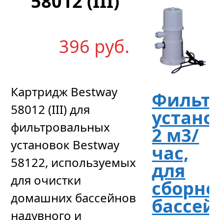
58012 (III)
396
р
уб.
Картридж Bestway
Фильтр
58012 (III) для
устано
фильтровальных
2 м3/
установок Bestway
час,
58122, используемых
для
для очистки
сборно
домашних бассейнов
бассей
надувного и