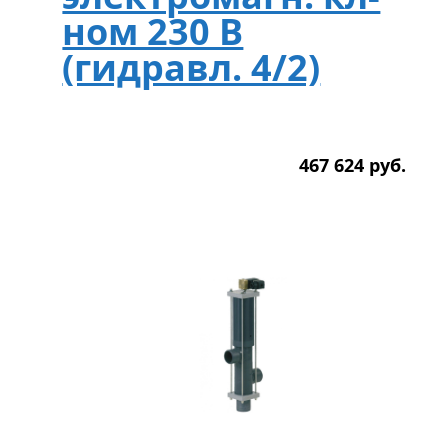
ном 230 В
(гидравл. 4/2)
467 624
р
уб.