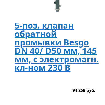
5-поз. клапан
обратной
промывки Besgo
DN 40/ D50 мм, 145
мм, с электромагн.
кл-ном 230 В
94 258
р
уб.