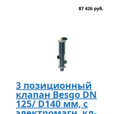
87 426
р
уб.
3 позиционный
клапан Besgo DN
125/ D140 мм, с
электромагн. кл-