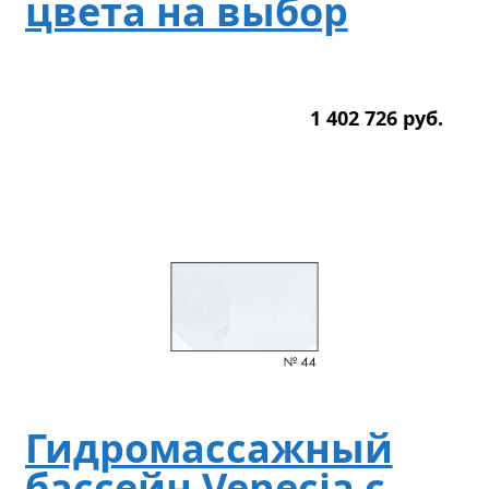
цвета на выбор
1 402 726
р
уб.
Гидромассажный
бассейн Venecia с