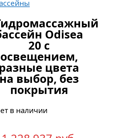
ассейны
Гидромассажный
бассейн Odisea
20 с
освещением,
разные цвета
на выбор, без
покрытия
ет в наличии