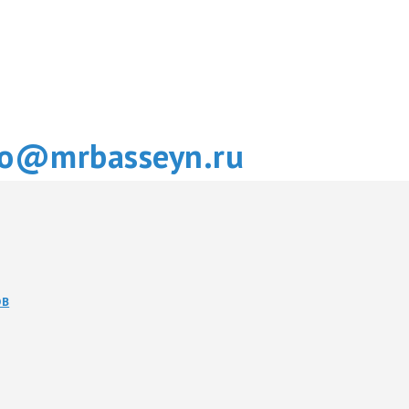
fo@mrbasseyn.ru
ОВ