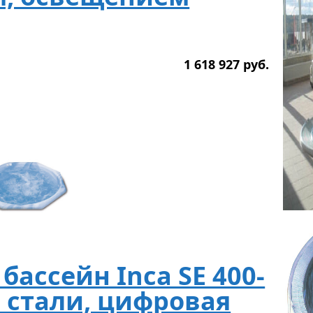
1 618 927
р
уб.
ассейн Inca SE 400-
. стали, цифровая