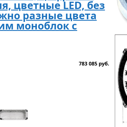
я, цветные LED, без
ожно разные цвета
им моноблок с
783 085
р
уб.