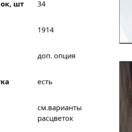
ок, шт
34
1914
доп. опция
тка
есть
см.варианты
расцветок