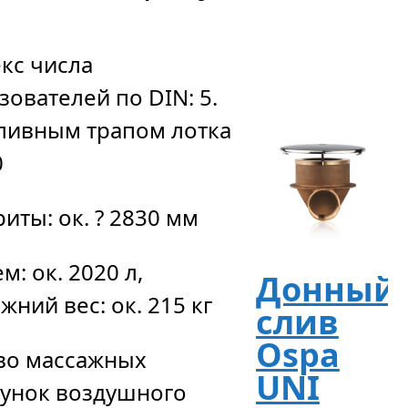
запро
кс числа
зователей по DIN: 5.
сливным трапом лотка
0
риты: ок. ? 2830 мм
м: ок. 2020 л,
Донный
жний вес: ок. 215 кг
слив
Ospa
во массажных
UNI
унок воздушного