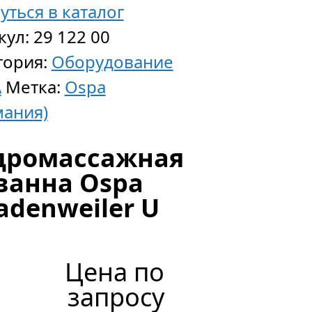
уться в каталог
кул:
29 122 00
Блоки
гория:
Оборудование
управле
A
Метка:
Ospa
Ospa
мания)
для
дромассажная
полуавт
ванна Ospa
режима
adenweiler U
работы
Цена
Цена по
по
запросу