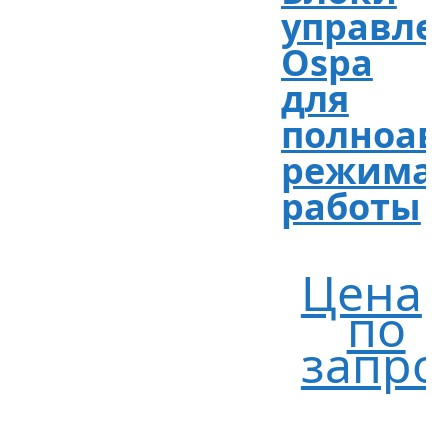
управле
Ospa
для
полноав
режима
работы
Цена
по
запро