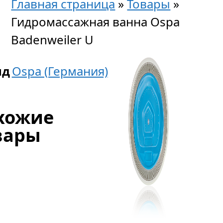
Главная страница
»
Товары
»
Гидромассажная ванна Ospa
Badenweiler U
нд
Ospa (Германия)
хожие
вары