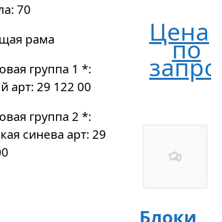
ла: 70
Цена
щая рама
по
запро
овая группа 1 *:
й арт: 29 122 00
овая группа 2 *:
кая синева арт: 29
00
Блоки