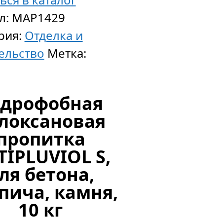
л:
MAP1429
рия:
Отделка и
ельство
Метка:
ADESILEX
идрофобная
P
локсановая
9,
пропитка
белый
TIPLUVIOL S,
эластич
ля бетона,
клей
пича, камня,
рос.
10 кг
пр-