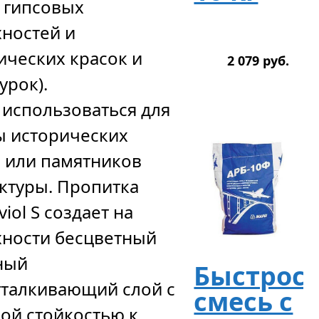
 гипсовых
ностей и
ических красок и
2 079
р
уб.
урок).
использоваться для
 исторических
 или памятников
ктуры. Пропитка
viol S создает на
ности бесцветный
ный
Быстрос
талкивающий слой с
смесь с
ой стойкостью к