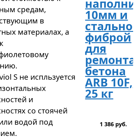
наполни
ным средам,
10мм и
тствующим в
стально
ных материалах, а
фиброй
к
для
афиолетовому
ремонта
нию.
бетона
viol S не испльзуется
ARB 10F,
изонтальных
25 кг
ностей и
ностях со стоячей
или водой под
1 386
р
уб.
ием.