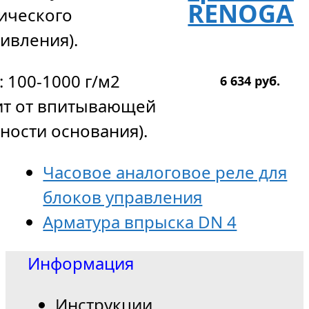
RENOGAL
ического
ивления).
: 100-1000 г/м2
6 634
р
уб.
ит от впитывающей
ности основания).
Часовое аналоговое реле для
блоков управления
Арматура впрыска DN 4
Информация
Инструкции