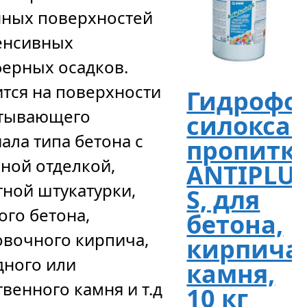
нных поверхностей
енсивных
ерных осадков.
тся на поверхности
Гидрофо
итывающего
силокса
ала типа бетона с
пропитк
ной отделкой,
ANTIPLU
ной штукатурки,
S, для
ого бетона,
бетона,
вочного кирпича,
кирпича
ного или
камня,
твенного камня и т.д
10 кг