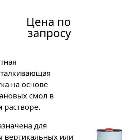
ва
д/
Цена по
плитки,
запросу
25
кг
тная
тталкивающая
1
ка на основе
386
р
уб.
ановых смол в
 растворе.
значена для
 вертикальных или