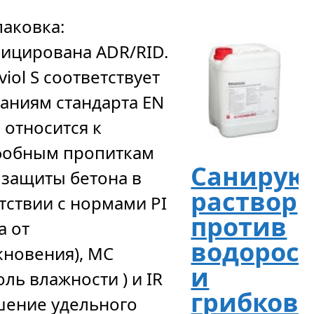
паковка:
ицирована ADR/RID.
viol S соответствует
аниям стандарта EN
: относится к
фобным пропиткам
Саниру
я защиты бетона в
раствор
тствии с нормами PI
против
а от
водорос
новения), MC
и
оль влажности ) и IR
грибков
шение удельного