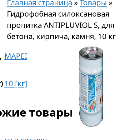
Главная страница
»
Товары
»
Гидрофобная силоксановая
пропитка ANTIPLUVIOL S, для
бетона, кирпича, камня, 10 кг
д
MAPEI
)
10 [кг]
ожие товары
ься в каталог