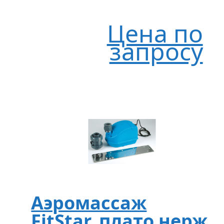
Цена по
запросу
Аэромассаж
FitStar, плато нерж.