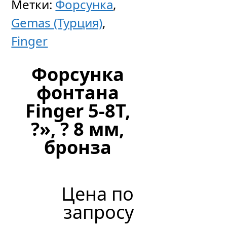
для
Метки:
Форсунка
,
заклад
Gemas (Турция)
,
детали
Finger
пр-
Форсунка
ка
фонтана
«Taifun
Finger 5-8T,
—
?», ? 8 мм,
Compac
бронза
н.р.
2
½»,
Цена по
бронза
запросу