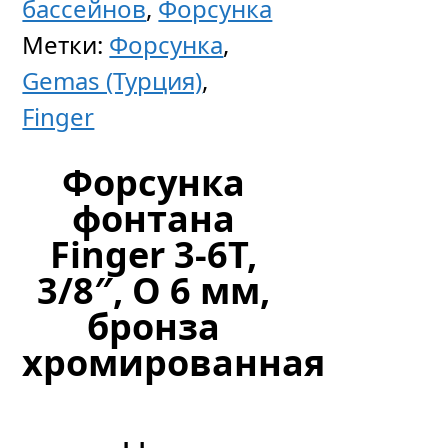
FitStar,
бассейнов
,
Форсунка
плато
Метки:
Форсунка
,
нерж.
Gemas (Турция)
,
сталь
Finger
250
Форсунка
мм,
фонтана
компре
Finger 3-6T,
0,5
3/8″, O 6 мм,
кВт,
бронза
для
хромированная
заклад
с
1