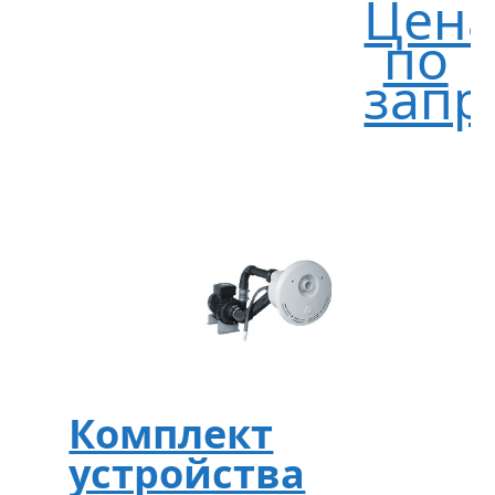
Цен
по
запр
Комплект
устройства