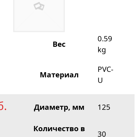
0.59
Вес
kg
PVC-
Материал
U
б.
Диаметр, мм
125
Количество в
30