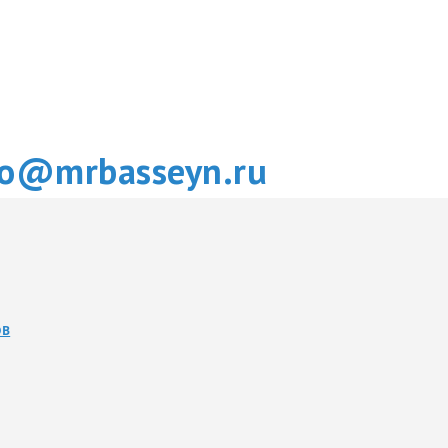
fo@mrbasseyn.ru
ОВ