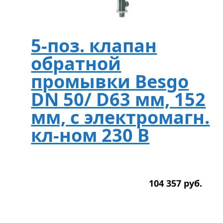
5-поз. клапан
обратной
промывки Besgo
DN 50/ D63 мм, 152
мм, с электромагн.
кл-ном 230 В
104 357
р
уб.