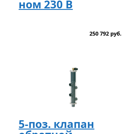
ном 230 В
250 792
р
уб.
5-поз. клапан