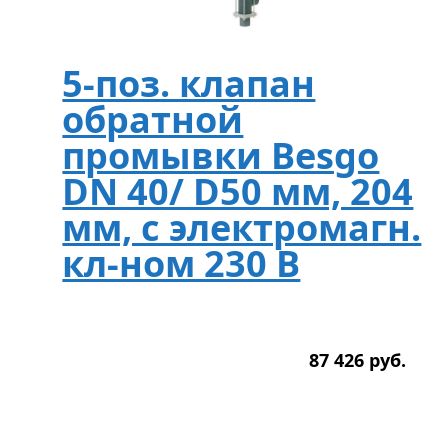
5-поз. клапан
обратной
промывки Besgo
DN 40/ D50 мм, 204
мм, с электромагн.
кл-ном 230 В
87 426
р
уб.