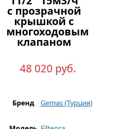
11/2″ 15м3/ч
с прозрачной
крышкой с
многоходовым
клапаном
48 020
р
уб.
Бренд
Gemas (Турция)
Модель
Filtegra