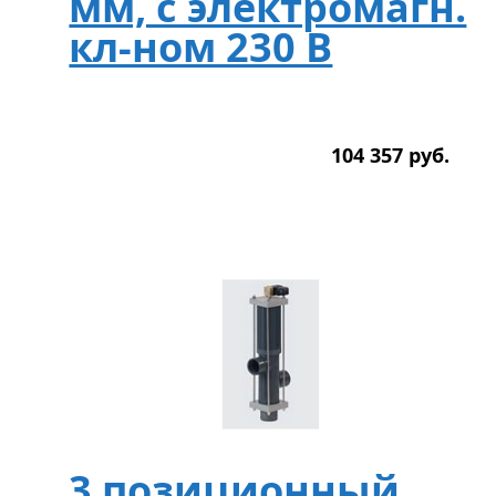
мм, с электромагн.
кл-ном 230 В
104 357
р
уб.
3 позиционный