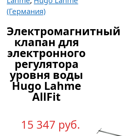
Lahme
,
Hugo Lahme
уровня
(Германия)
воды
AllFit,
Электромагнитный
нерж.с
клапан для
электронного
регулятора
14
уровня воды
059
р
уб.
Hugo Lahme
AllFit
15 347
р
уб.