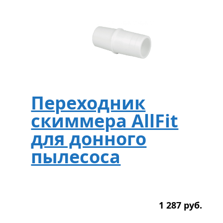
Переходник
скиммера AllFit
для донного
пылесоса
1 287
р
уб.