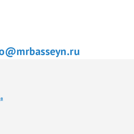
fo@mrbasseyn.ru
ОВ