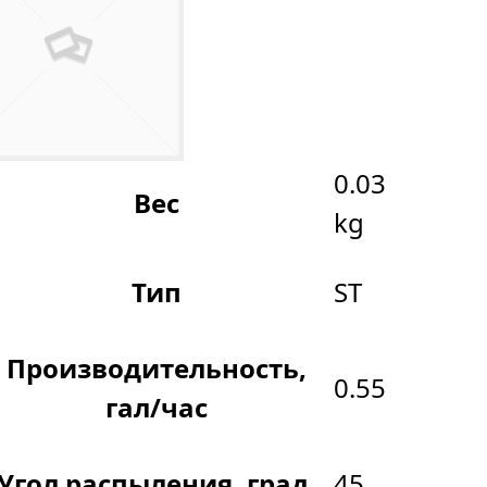
0.03
Вес
kg
Тип
ST
Производительность,
0.55
гал/час
Угол распыления, град.
45