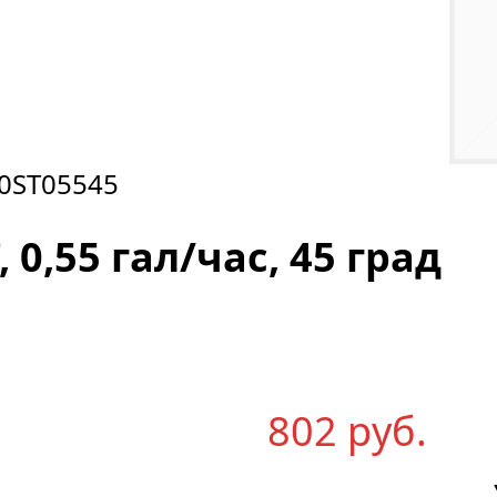
0ST05545
 0,55 гал/час, 45 град
802
р
уб.