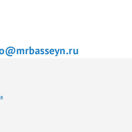
fo@mrbasseyn.ru
ОВ