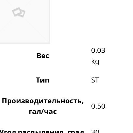
0.03
Вес
kg
Тип
ST
Производительность,
0.50
гал/час
Угол распыления, град.
30