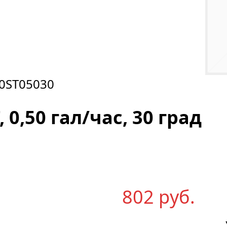
0ST05030
 0,50 гал/час, 30 град
802
р
уб.