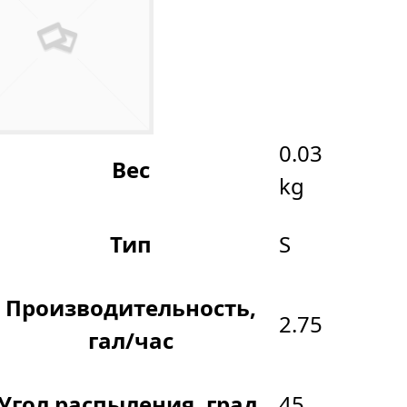
0.03
Вес
kg
Тип
S
Производительность,
2.75
гал/час
Угол распыления, град.
45