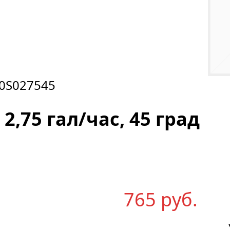
0S027545
 2,75 гал/час, 45 град
765
р
уб.