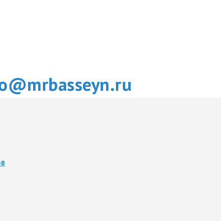
fo@mrbasseyn.ru
ОВ