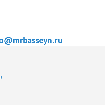
fo@mrbasseyn.ru
ОВ