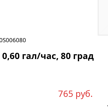
0S006080
 0,60 гал/час, 80 град
765
р
уб.