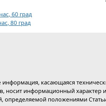
час, 60 град
час, 80 град
е информация, касающаяся техническ
ов, носит информационный характер и
й, определяемой положениями Статьи