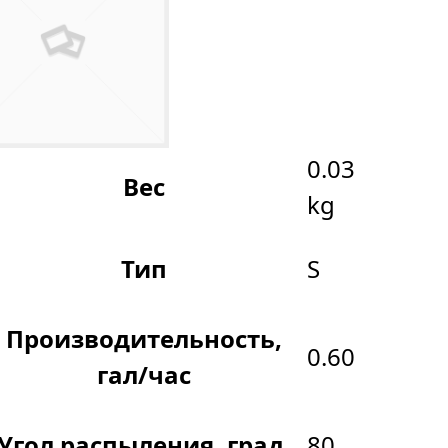
0.03
Вес
kg
Тип
S
Производительность,
0.60
гал/час
Угол распыления, град.
80