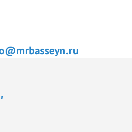
fo@mrbasseyn.ru
ОВ