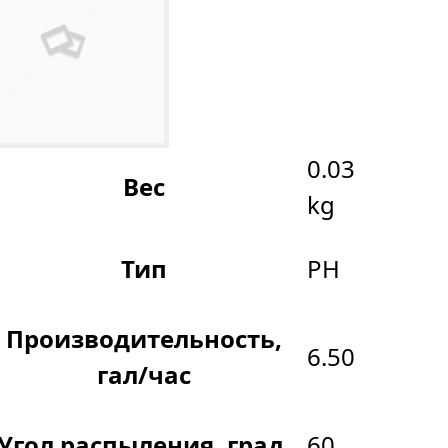
0.03
Вес
kg
Тип
PH
Производительность,
6.50
гал/час
Угол распыления, град.
60