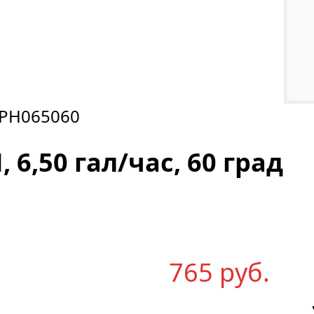
PH065060
 6,50 гал/час, 60 град
765
р
уб.