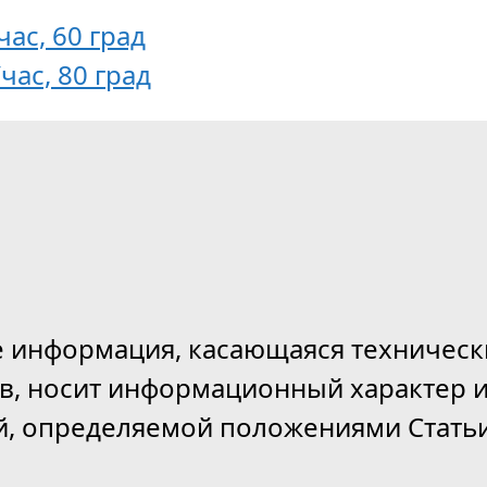
час, 60 град
час, 80 град
е информация, касающаяся техническ
ов, носит информационный характер и
й, определяемой положениями Статьи