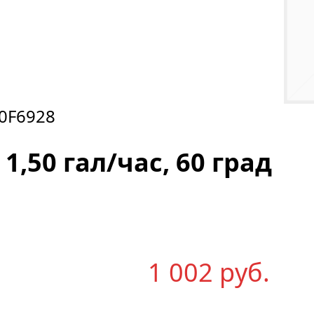
0F6928
1,50 гал/час, 60 град
1 002
р
уб.