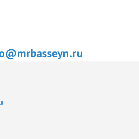
fo@mrbasseyn.ru
ОВ