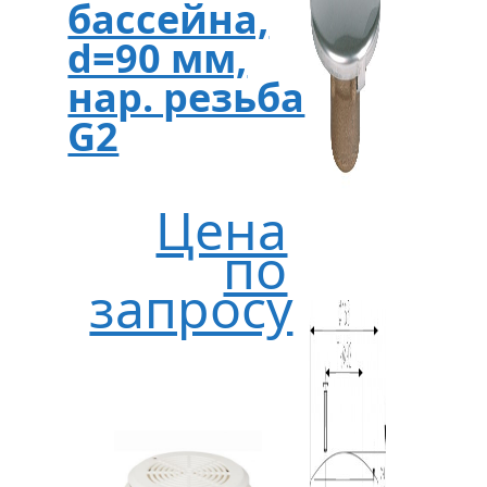
бассейна,
d=90 мм,
нар. резьба
G2
Цена
по
запросу