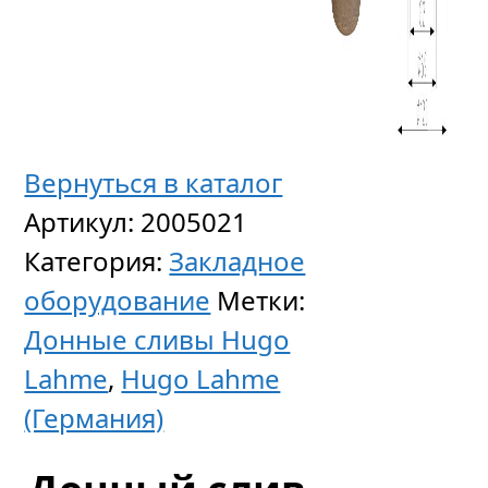
с
боков
выход
90°
и
Вернуться в каталог
антиви
Артикул:
2005021
крышк
Категория:
Закладное
o
оборудование
Метки:
168
Донные сливы Hugo
мм
Lahme
,
Hugo Lahme
(Германия)
16