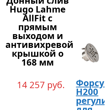
Донный слив
Hugo Lahme
634
р
уб.
AllFit с
прямым
выходом и
антивихревой
крышкой o
168 мм
Форсун
14 257
р
уб.
Н200
регули
для