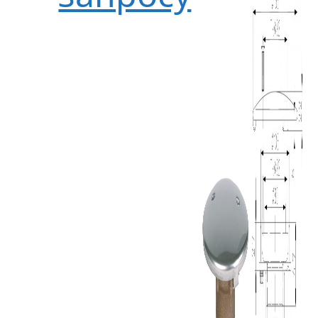
Донны
слив
Hugo
Lahme
AllFit