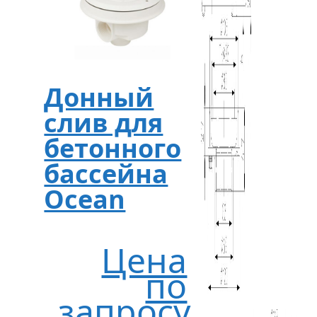
Донный
слив для
бетонного
бассейна
Ocean
Цена
по
запросу