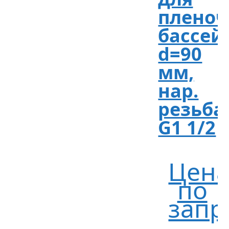
пленоч
бассей
d=90
мм,
нар.
резьба
G1 1/2
Цен
по
запр