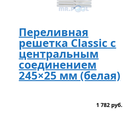
Переливная
решетка Classic с
центральным
соединением
245×25 мм (белая)
1 782
р
уб.