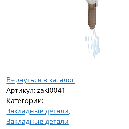
Скимм
под
бетон
Fiberpo
YAEH04
(SKS.C)
Вернуться в каталог
станд
Артикул:
zakl0041
Категории:
Закладные детали
,
4
Закладные детали
752
р
уб.