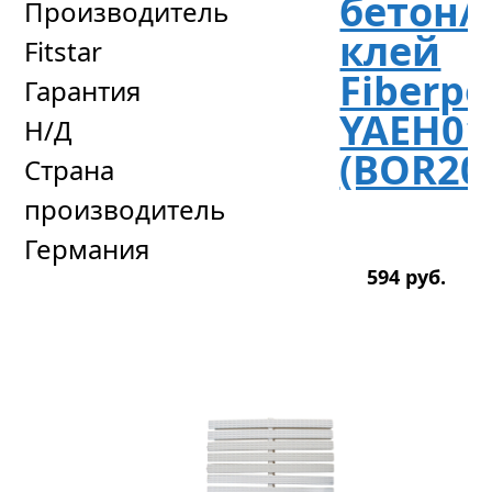
бетон/
Производитель
клей
Fitstar
Fiberpo
Гарантия
YAEH01
Н/Д
(BOR20
Страна
производитель
Германия
594
р
уб.