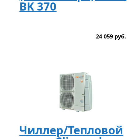
BK 370
24 059
р
уб.
Чиллер/Тепловой