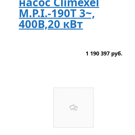
насос Climexel
M.P.I.-190T 3~,
400В,20 кВт
1 190 397
р
уб.