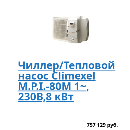
Чиллер/Тепловой
насос Climexel
M.P.I.-80M 1~,
230В,8 кВт
757 129
р
уб.