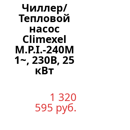
Чиллер/
Тепловой
насос
Climexel
M.P.I.-240M
1~, 230В, 25
кВт
1 320
595
р
уб.