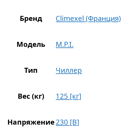
Бренд
Climexel (Франция)
Модель
M.P.I.
Тип
Чиллер
Вес (кг)
125 [кг]
Напряжение
230 [В]