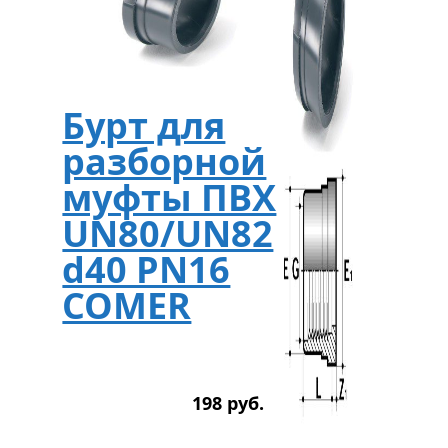
Бурт для
разборной
муфты ПВХ
UN80/UN82
d40 PN16
COMER
198
р
уб.