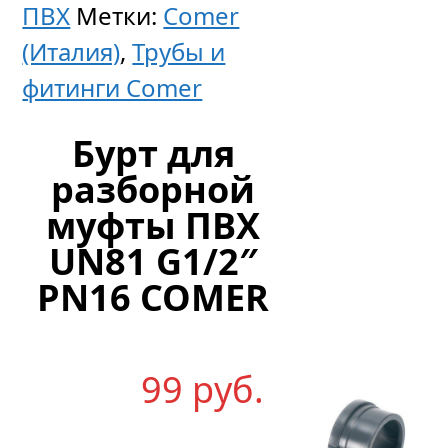
ПВХ
Метки:
Comer
G2
(Италия)
,
Трубы и
1/2″
фитинги Comer
PN16
COMER
Бурт для
разборной
муфты ПВХ
1
UN81 G1/2″
287
р
уб.
PN16 COMER
99
р
уб.