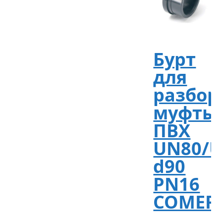
Бурт
для
разбор
муфты
ПВХ
UN80/
d90
PN16
COMER