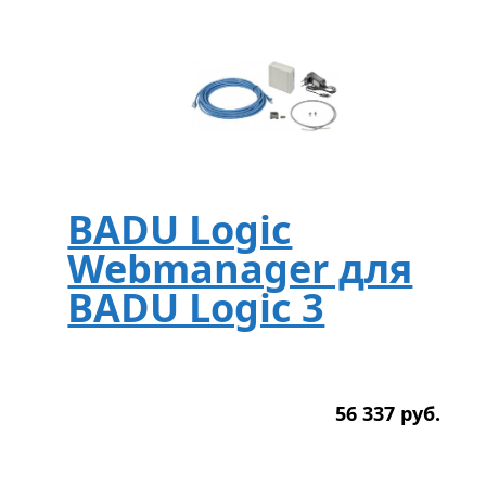
BADU Logic
Webmanager для
BADU Logic 3
56 337
р
уб.