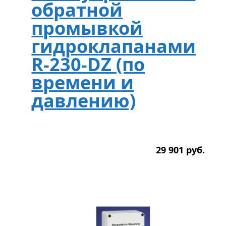
обратной
промывкой
гидроклапанами
R-230-DZ (по
времени и
давлению)
29 901
р
уб.