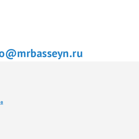
fo@mrbasseyn.ru
ОВ