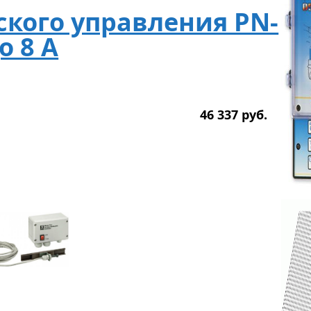
кого управления PN-
о 8 А
46 337
р
уб.