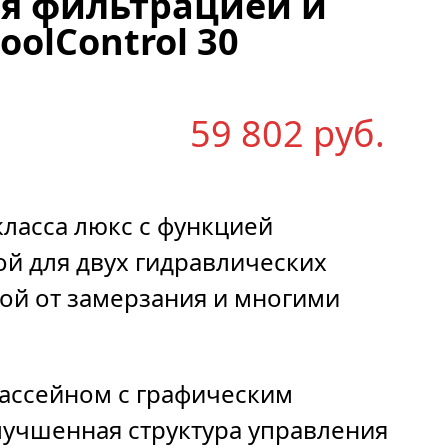
ия фильтрацией и
oolСontrol 30
59 802
р
уб.
ласса люкс с функцией
й для двух гидравлических
ой от замерзания и многими
бассейном с графическим
лучшенная структура управления