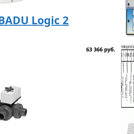
BADU Logic 2
63 366
р
уб.