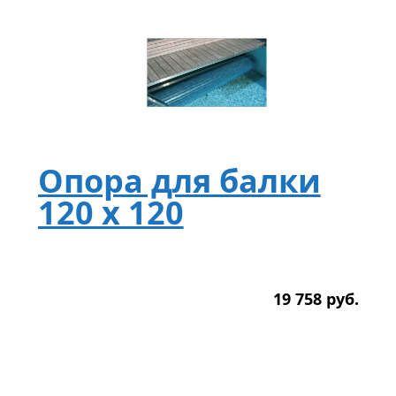
Опора для балки
120 х 120
19 758
р
уб.