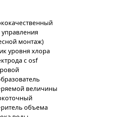
ококачественный
 управления
есной монтаж)
ик уровня хлора
ектрода с osf
фровой
бразователь
еряемой величины
окоточный
ритель объема
ока воды