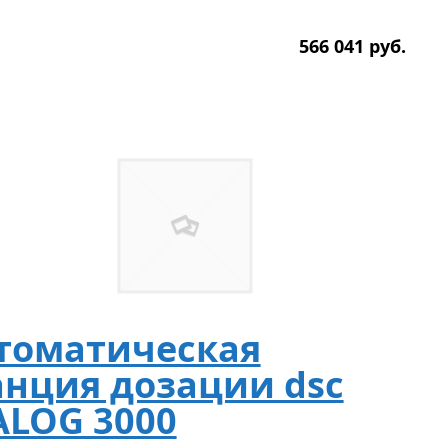
566 041
р
уб.
томатическая
анция дозации dsc
ALOG 3000