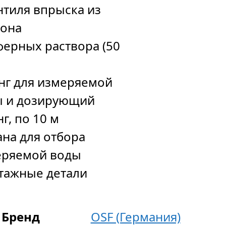
нтиля впрыска из
лона
ферных раствора (50
г для измеряемой
ы и дозирующий
г, по 10 м
ана для отбора
еряемой воды
тажные детали
Бренд
OSF (Германия)