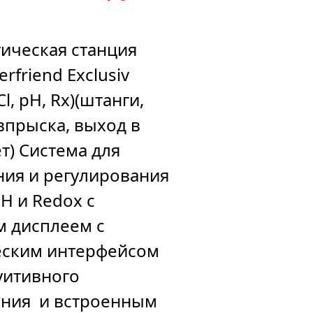
ическая станция
rfriend Exclusiv
l, pH, Rx)(штанги,
впрыска, выход в
т) Система для
ия и регулирования
pH и Redox c
 дисплеем с
еским интерфейсом
уитивного
ения и встроенным