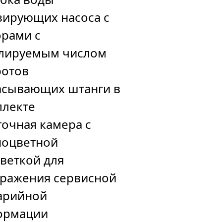
зирующих насоса с
рами с
улируемым числом
ротов
асывающих штанги в
плекте
очная камера с
ноцветной
веткой для
ражения сервисной
арийной
ормации