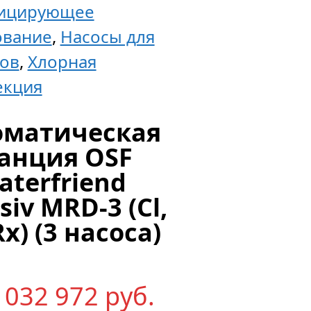
ицирующее
ование
,
Насосы для
нов
,
Хлорная
екция
оматическая
анция OSF
aterfriend
siv MRD-3 (Cl,
Rx) (3 насоса)
 032 972
р
уб.