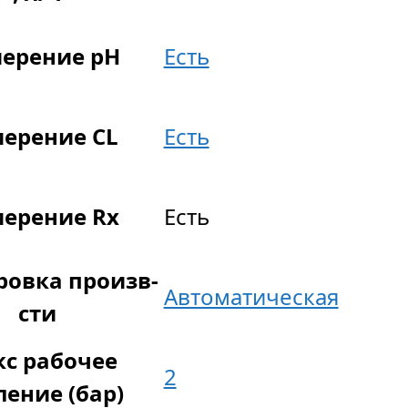
ерение pH
Есть
ерение CL
Есть
ерение Rx
Есть
ровка произв-
Автоматическая
сти
с рабочее
2
ление (бар)