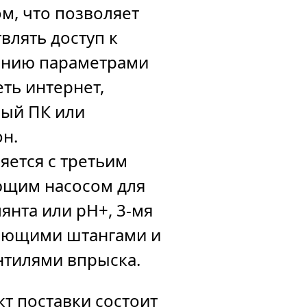
м, что позволяет
влять доступ к
ению параметрами
еть интернет,
ый ПК или
н.
яется с третьим
ющим насосом для
янта или pH+, 3-мя
ающими штангами и
нтилями впрыска.
т поставки состоит