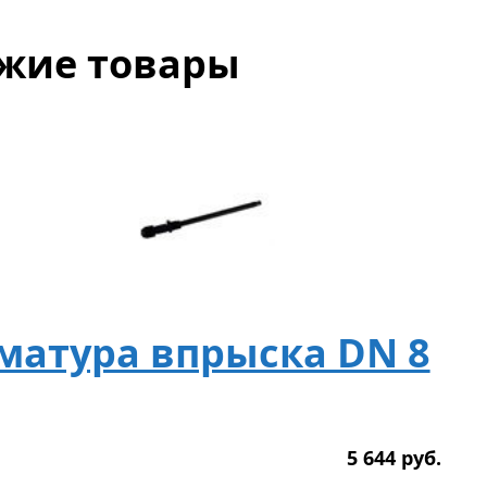
жие товары
матура впрыска DN 8
5 644
р
уб.