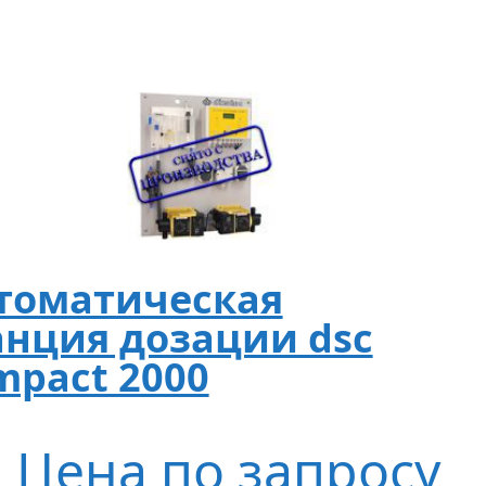
томатическая
анция дозации dsc
mpact 2000
Цена по запросу