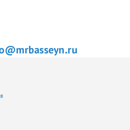
fo@mrbasseyn.ru
ОВ