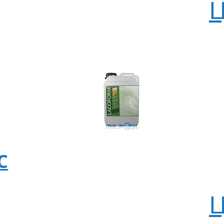
Ц
C
Ц