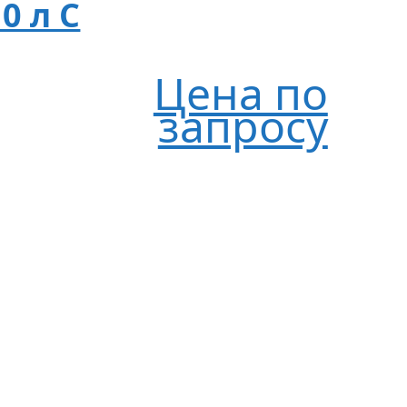
10 л C
Цена по
запросу