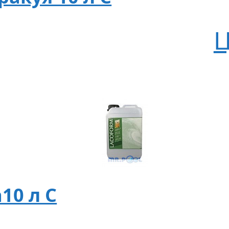
Ц
10 л C