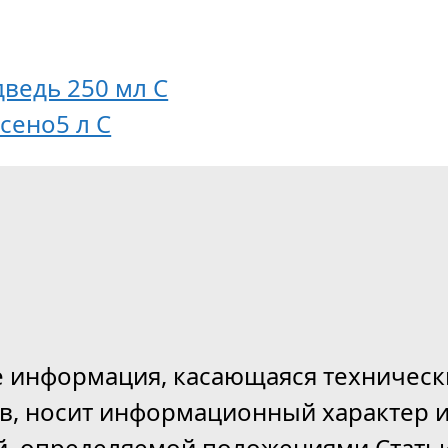
ведь 250 мл C
сено5 л C
е информация, касающаяся техническ
ов, носит информационный характер и
й, определяемой положениями Статьи