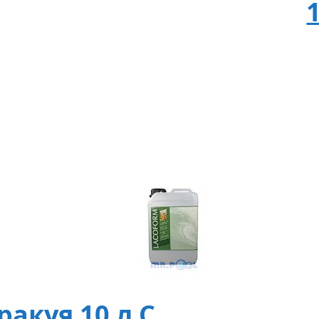
акуя 10 л С