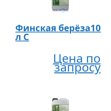
Финская берёза10
л C
Цена по
запросу