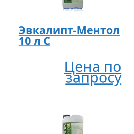
Эвкалипт-Ментол
10 л C
Цена по
запросу