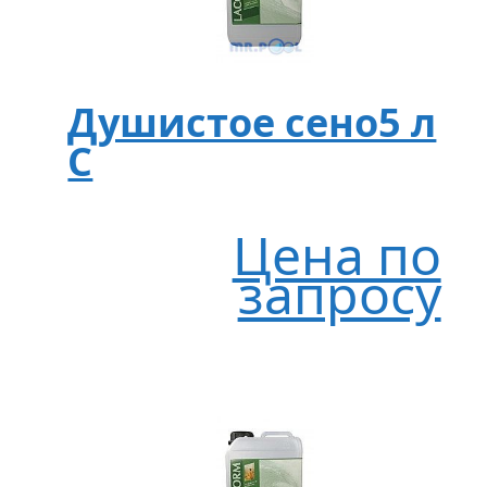
Душистое сено5 л
C
Цена по
запросу