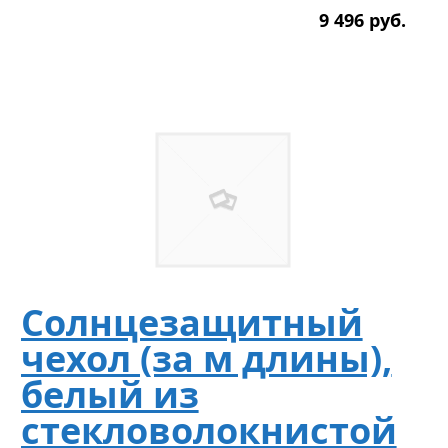
9 496
р
уб.
Солнцезащитный
чехол (за м длины),
белый из
стекловолокнистой