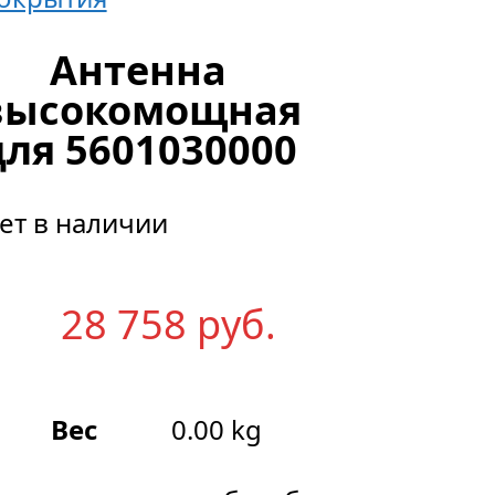
Антенна
высокомощная
для 5601030000
ет в наличии
28 758
р
уб.
Вес
0.00 kg