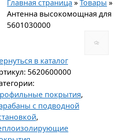
Главная страница
»
Товары
»
Антенна высокомощная для
5601030000
ернуться в каталог
ртикул:
5620600000
атегории:
рофильные покрытия
,
арабаны с подводной
становкой
,
еплоизолирующие
окрытия