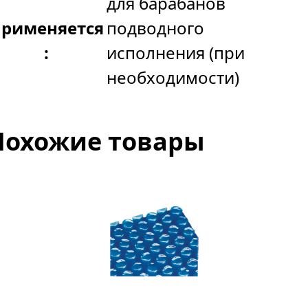
для барабанов
рименяется
подводного
:
исполнения (при
необходимости)
Похожие товары