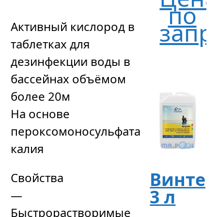
по
запр
Активный кислород в
таблетках для
дезинфекции воды в
бассейнах объёмом
более 20м
На основе
пероксомоносульфата
калия
Винтер
Свойства
3 л
—
Быстрорастворимые