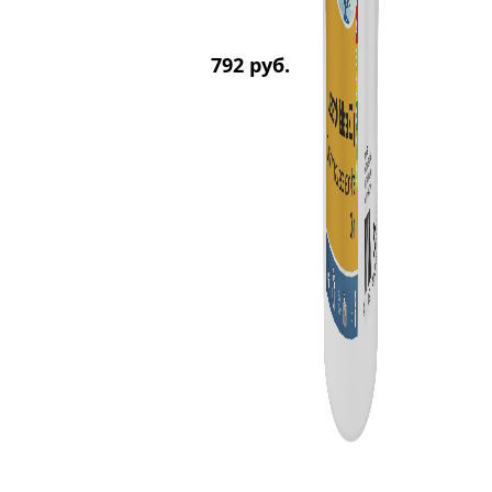
792
р
уб.
рН-
Минус
жидки