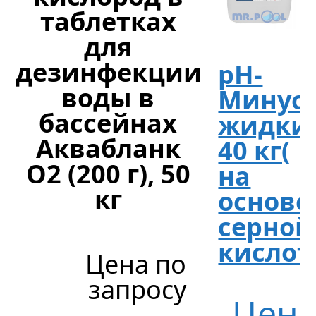
таблетках
для
дезинфекции
рН-
воды в
Минус
бассейнах
жидки
Аквабланк
40 кг(
О2 (200 г), 50
на
кг
основе
серной
кислот
Цена по
запросу
Цен