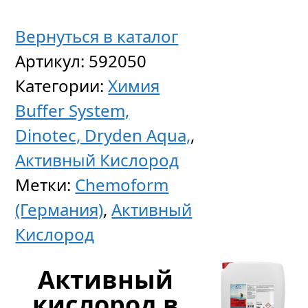
(кислот
35
Вернуться в каталог
кг
Артикул:
592050
Категории:
Химия
Buffer System,
Цен
Dinotec, Dryden Aqua,
,
по
Активный Кислород
запр
Метки:
Chemoform
(Германия)
,
Активный
Кислород
Активный
кислород в