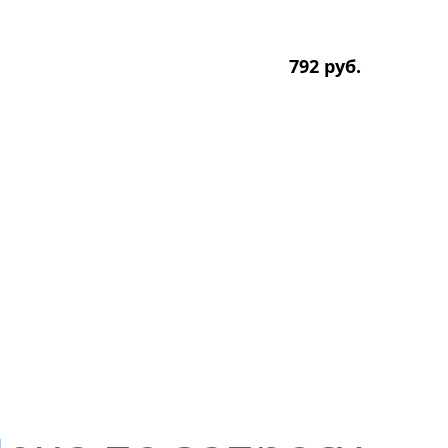
792
р
уб.