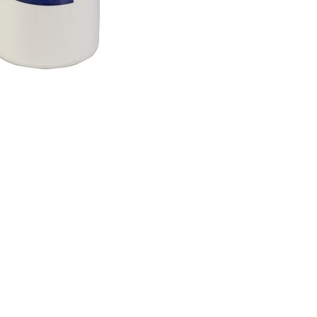
рН-
Минус
жидкий,
40
г(
на
основе
серной
кислоты)