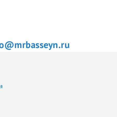
fo@mrbasseyn.ru
ОВ