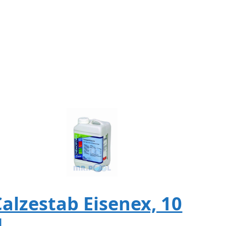
Цена
по
запросу
Calzestab Eisenex, 10
л