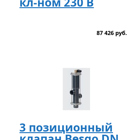
кл-ном 230 В
87 426
р
уб.
3 позиционный
клапан Besgo DN