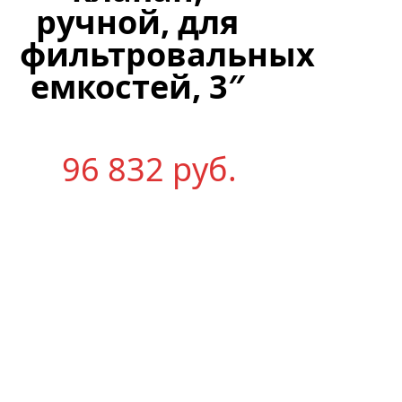
мм,
ручной, для
190
фильтровальных
мм,
емкостей, 3″
с
электр
кл-
96 832
р
уб.
ном
230
В
97
624
р
уб.