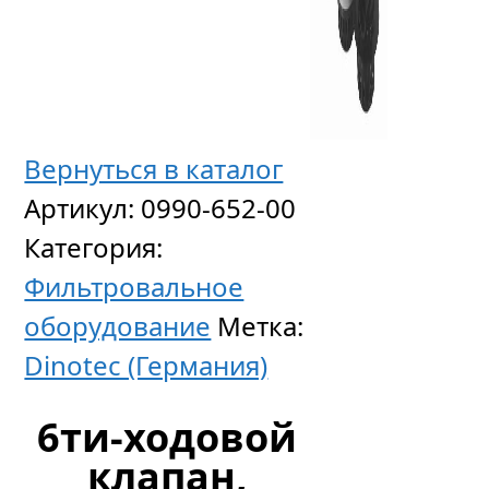
5-
поз.
Вернуться в каталог
клапан
Артикул:
0990-652-00
обратн
Категория:
промы
Фильтровальное
Besgo
оборудование
Метка:
DN
Dinotec (Германия)
50/
6ти-ходовой
D63
клапан,