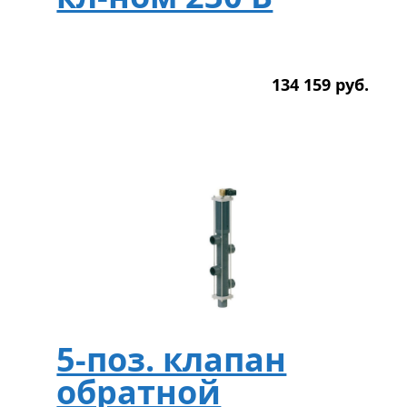
134 159
р
уб.
5-поз. клапан
обратной