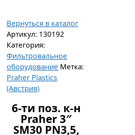
Вернуться в каталог
Артикул:
130192
2
Категория:
позиц
Фильтровальное
клапан
оборудование
Метка:
Besgo
Praher Plastics
DN
(Австрия)
65/
D75
6-ти поз. к-н
мм,
Praher 3″
с
SM30 PN3,5,