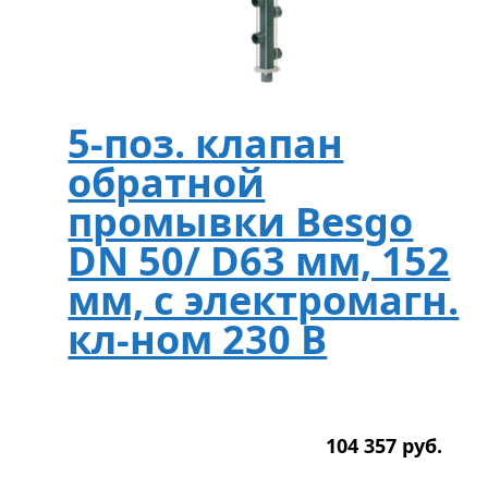
5-поз. клапан
обратной
промывки Besgo
DN 50/ D63 мм, 152
мм, с электромагн.
кл-ном 230 В
104 357
р
уб.