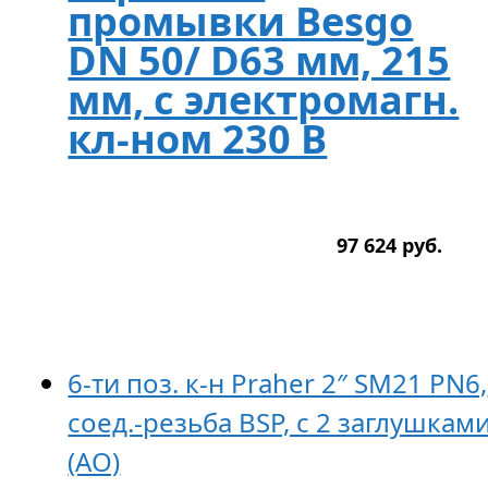
промывки Besgo
DN 50/ D63 мм, 215
мм, с электромагн.
кл-ном 230 В
97 624
р
уб.
6-ти поз. к-н Praher 2″ SM21 PN6,
соед.-резьба BSP, с 2 заглушкам
(AO)