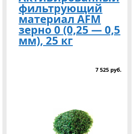
фильтрующий
материал AFM
зерно 0 (0,25 — 0,5
мм), 25 кг
7 525
р
уб.