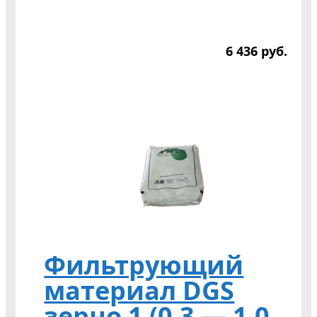
6 436
р
уб.
Фильтрующий
материал DGS
зерно 1 (0,3 — 1,0