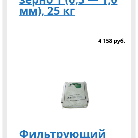
мм), 25 кг
4 158
р
уб.
Фильтрующий