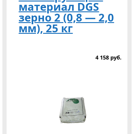
материал DGS
зерно 2 (0,8 — 2,0
мм), 25 кг
4 158
р
уб.