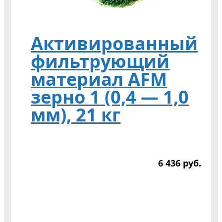
Активированный
фильтрующий
материал AFM
зерно 1 (0,4 — 1,0
мм), 21 кг
6 436
р
уб.