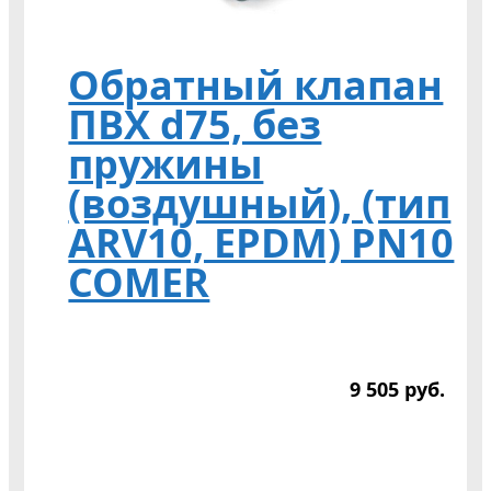
Обратный клапан
ПВХ d75, без
пружины
(воздушный), (тип
ARV10, EPDM) PN10
COMER
9 505
р
уб.