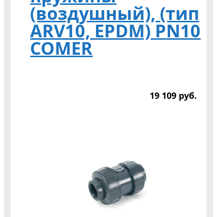
(воздушный), (тип
ARV10, EPDM) PN10
COMER
19 109
р
уб.