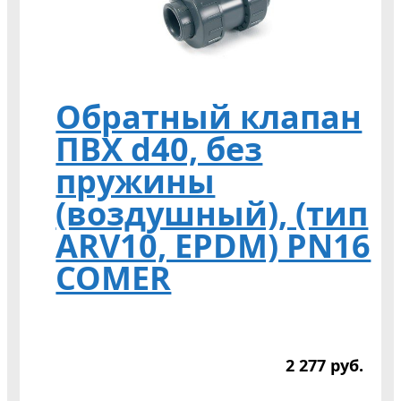
Обратный клапан
ПВХ d40, без
пружины
(воздушный), (тип
ARV10, EPDM) PN16
COMER
2 277
р
уб.