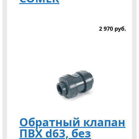
2 970
р
уб.
Обратный клапан
ПВХ d63, без