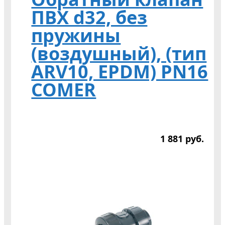
ПВХ d32, без
пружины
(воздушный), (тип
ARV10, EPDM) PN16
COMER
1 881
р
уб.