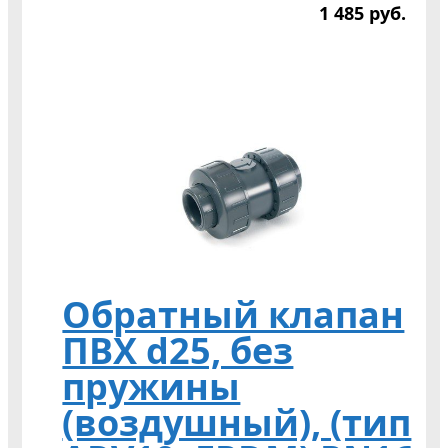
1 485
р
уб.
Обратный клапан
ПВХ d25, без
пружины
(воздушный), (тип