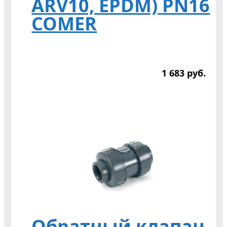
ARV10, EPDM) PN16
COMER
1 683
р
уб.
Обратный клапан