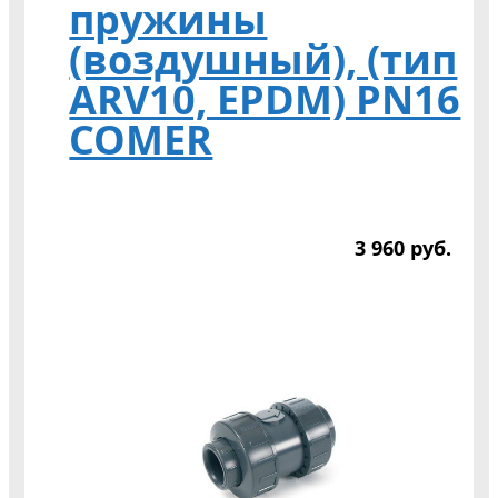
пружины
(воздушный), (тип
ARV10, EPDM) PN16
COMER
3 960
р
уб.