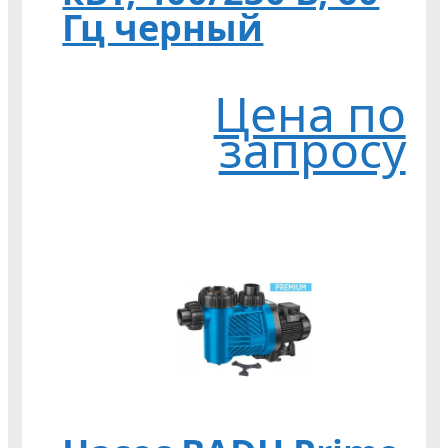
Гц черный
Цена по
запросу