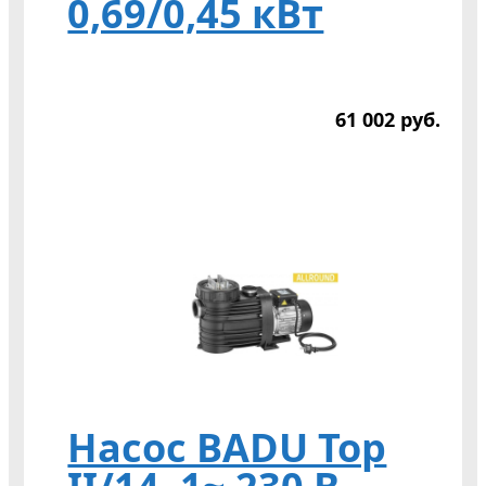
0,69/0,45 кВт
61 002
р
уб.
Насос BADU Top