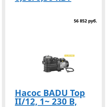
56 852
р
уб.
Насос BADU Top
II/12, 1~ 230 В,