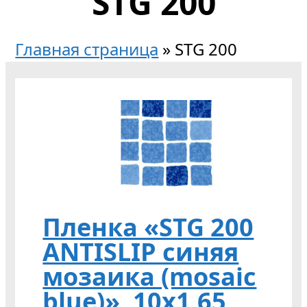
STG 200
Главная страница
»
STG 200
Пленка «STG 200
ANTISLIP синяя
мoзаика (mosaic
blue)», 10х1,65