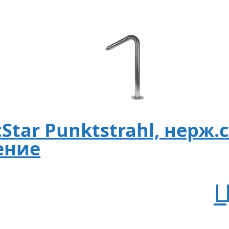
tar Punktstrahl, нерж.ст
ение
Ц