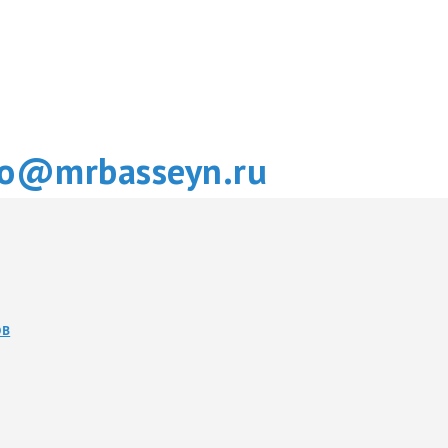
fo@mrbasseyn.ru
ОВ