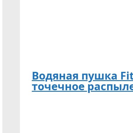
Водяная пушка FitS
точечное распыл