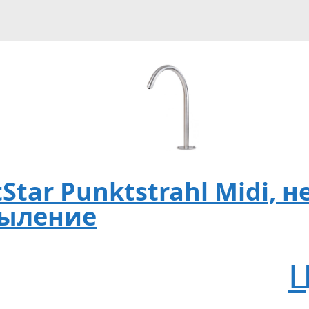
tar Punktstrahl Midi, не
пыление
Ц