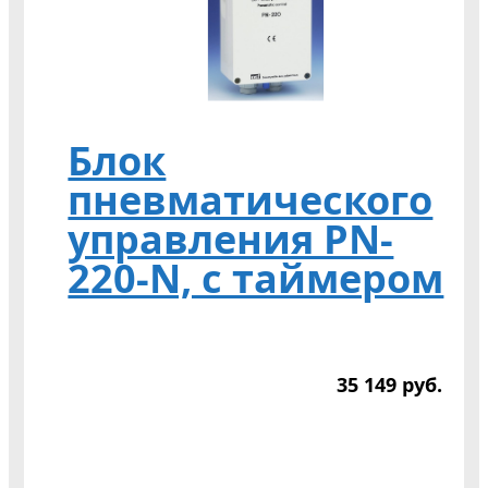
Блок
пневматического
управления PN-
220-N, с таймером
35 149
р
уб.