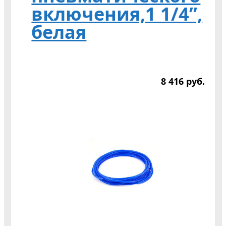
включения,1 1/4”,
белая
8 416
р
уб.