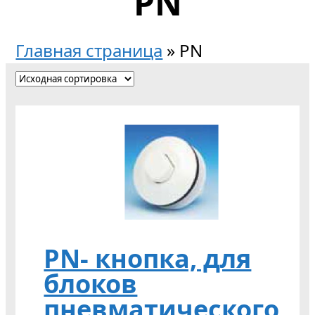
PN
Главная страница
»
PN
PN- кнопка, для
блоков
пневматического